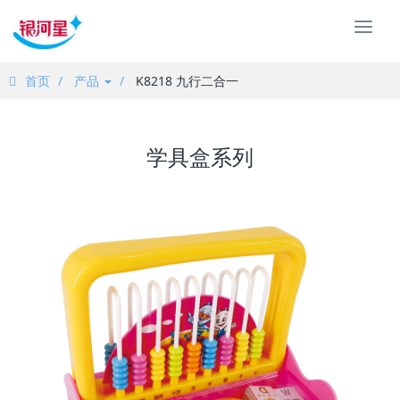
汕
头
市
首页
产品
K8218 九行二合一
银
河
星
文
学具盒系列
具
有
限
公
司