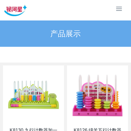
汕
头
市
银
产品展示
河
星
文
具
有
限
公
司
K8130 九行计数器加一
K8126 绵羊五行计数器